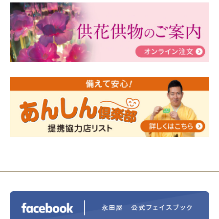
2024/03/06
【終活なるほど教室】「マンガで学
ぶ！はじめてのお葬式」小さな家族葬ハウス®町田成
瀬 ご参加ありがとうございました！
2024/01/19
令和6年能登半島地震災害の寄付のご報
告
2024/01/01
年始もご遠慮無くお電話ください。
2024/01/01
人形供養 寄付のご報告
2023/12/16
終活なるほど教室＠小さな家族葬ハウ
ス®上鶴間 エンディングノートを書いてみよう！
2023/11/29
永田屋創業110周年記念式典 レンブラ
ントホテル東京町田