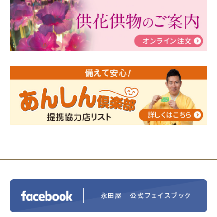
ぶ！はじめてのお葬式」小さな家族葬ハウス®町田成
瀬 ご参加ありがとうございました！
2024/01/19
令和6年能登半島地震災害の寄付のご報
告
2024/01/01
年始もご遠慮無くお電話ください。
2024/01/01
人形供養 寄付のご報告
2023/12/16
終活なるほど教室＠小さな家族葬ハウ
ス®上鶴間 エンディングノートを書いてみよう！
2023/11/29
永田屋創業110周年記念式典 レンブラ
ントホテル東京町田