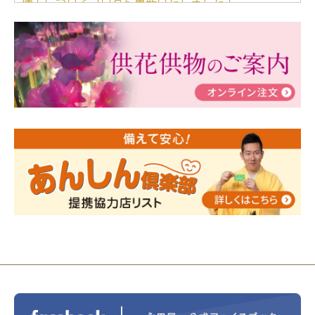
儀」についてブログを更新いたしました！
2024/03/06
【終活なるほど教室】「マンガで学
ぶ！はじめてのお葬式」小さな家族葬ハウス®町田成
瀬 ご参加ありがとうございました！
2024/01/19
令和6年能登半島地震災害の寄付のご報
告
2024/01/01
年始もご遠慮無くお電話ください。
2024/01/01
人形供養 寄付のご報告
2023/12/16
終活なるほど教室＠小さな家族葬ハウ
ス®上鶴間 エンディングノートを書いてみよう！
2023/11/29
永田屋創業110周年記念式典 レンブラ
ントホテル東京町田