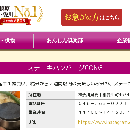
・供物
あんしん倶楽部
企業
ステーキハンバーグCONG
産牛１頭買い、精米から２週間以内の美味しいお米の、ステー
所在地
神奈川県愛甲郡愛川町4634
電話番号
０４６ー２６５－０２２９
営業時間
１１：００～１４：３０，
https://www.instagram
URL