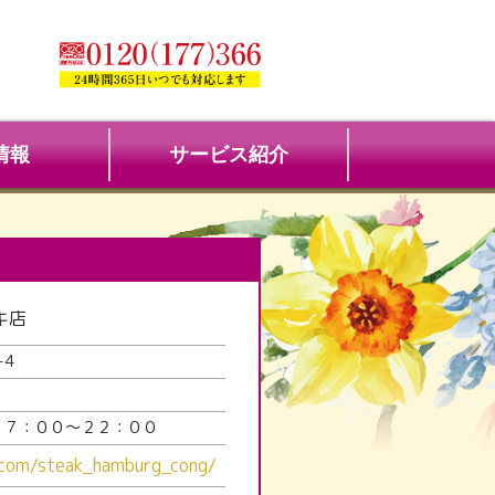
情報
サービス紹介
キ店
-4
１７：００～２２：００
.com/steak_hamburg_cong/