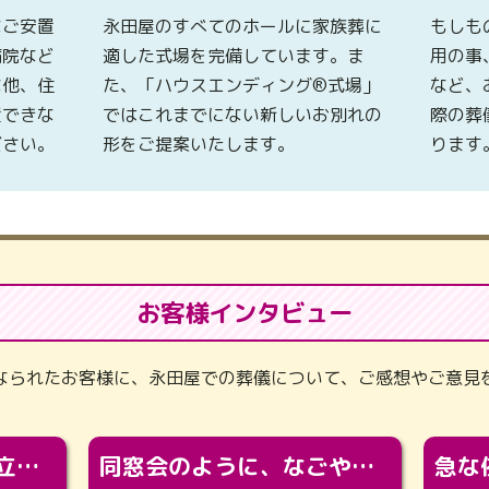
なご安置
永田屋のすべてのホールに家族葬に
もしも
病院など
適した式場を完備しています。ま
用の事
な他、住
た、「ハウスエンディング®式場」
など、
置できな
ではこれまでにない新しいお別れの
際の葬
ださい。
形をご提案いたします。
ります
お客様インタビュー
なられたお客様に、永田屋での葬儀について、ご感想やご意見
「カッコよくなって旅立っていってくれました（笑）もっとカッコいいって言ってあげればよかったな」
同窓会のように、なごやかに。92歳の旅立ちを彩った、再会と感謝の場