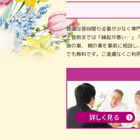
葬儀は普段関わる事が少なく専
と昔前までは「縁起が悪い…」
身の事、 親の事を事前に相談
でも無料です。ご遠慮なくご利