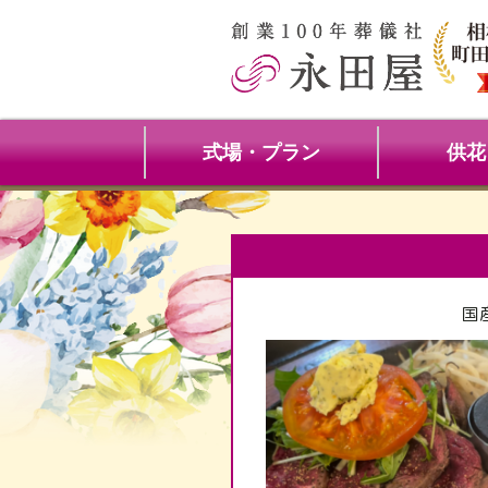
式場・プラン
供花
国