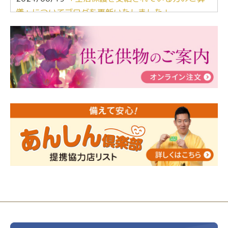
儀」についてブログを更新いたしました！
2024/03/06
【終活なるほど教室】「マンガで学
ぶ！はじめてのお葬式」小さな家族葬ハウス®町田成
瀬 ご参加ありがとうございました！
2024/01/19
令和6年能登半島地震災害の寄付のご報
告
2024/01/01
年始もご遠慮無くお電話ください。
2024/01/01
人形供養 寄付のご報告
2023/12/16
終活なるほど教室＠小さな家族葬ハウ
ス®上鶴間 エンディングノートを書いてみよう！
2023/11/29
永田屋創業110周年記念式典 レンブラ
ントホテル東京町田