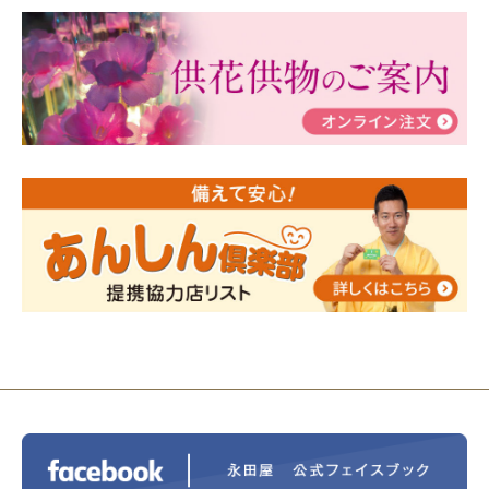
2024/03/06
【終活なるほど教室】「マンガで学
ぶ！はじめてのお葬式」小さな家族葬ハウス®町田成
瀬 ご参加ありがとうございました！
2024/01/19
令和6年能登半島地震災害の寄付のご報
告
2024/01/01
年始もご遠慮無くお電話ください。
2024/01/01
人形供養 寄付のご報告
2023/12/16
終活なるほど教室＠小さな家族葬ハウ
ス®上鶴間 エンディングノートを書いてみよう！
2023/11/29
永田屋創業110周年記念式典 レンブラ
ントホテル東京町田