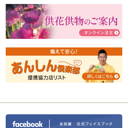
2024/03/06
【終活なるほど教室】「マンガで学
ぶ！はじめてのお葬式」小さな家族葬ハウス®町田成
瀬 ご参加ありがとうございました！
2024/01/19
令和6年能登半島地震災害の寄付のご報
告
2024/01/01
年始もご遠慮無くお電話ください。
2024/01/01
人形供養 寄付のご報告
2023/12/16
終活なるほど教室＠小さな家族葬ハウ
ス®上鶴間 エンディングノートを書いてみよう！
2023/11/29
永田屋創業110周年記念式典 レンブラ
ントホテル東京町田