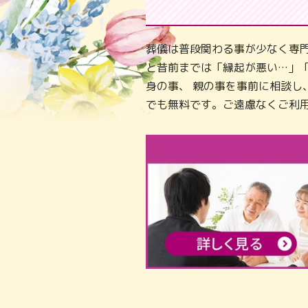
葬儀は普段関わる事が少なく専
と昔前までは「縁起が悪い…」
身の事、 親の事を事前に相談
でも無料です。ご遠慮なくご利