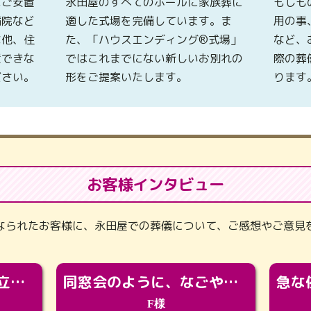
なご安置
永田屋のすべてのホールに家族葬に
もしも
病院など
適した式場を完備しています。ま
用の事
な他、住
た、「ハウスエンディング®式場」
など、
置できな
ではこれまでにない新しいお別れの
際の葬
ださい。
形をご提案いたします。
ります
お客様インタビュー
なられたお客様に、永田屋での葬儀について、ご感想やご意見
「カッコよくなって旅立っていってくれました（笑）もっとカッコいいって言ってあげればよかったな」
同窓会のように、なごやかに。92歳の旅立ちを彩った、再会と感謝の場
F様