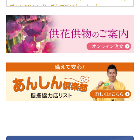
儀」についてブログを更新いたしました！
2024/03/06
【終活なるほど教室】「マンガで学
ぶ！はじめてのお葬式」小さな家族葬ハウス®町田成
瀬 ご参加ありがとうございました！
2024/01/19
令和6年能登半島地震災害の寄付のご報
告
2024/01/01
年始もご遠慮無くお電話ください。
2024/01/01
人形供養 寄付のご報告
2023/12/16
終活なるほど教室＠小さな家族葬ハウ
ス®上鶴間 エンディングノートを書いてみよう！
2023/11/29
永田屋創業110周年記念式典 レンブラ
ントホテル東京町田