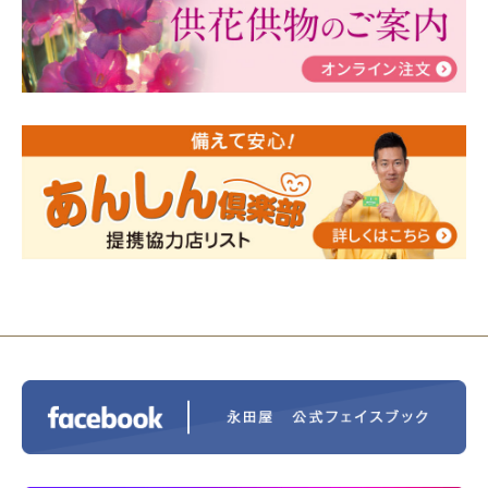
瀬 ご参加ありがとうございました！
2024/01/19
令和6年能登半島地震災害の寄付のご報
告
2024/01/01
年始もご遠慮無くお電話ください。
2024/01/01
人形供養 寄付のご報告
2023/12/16
終活なるほど教室＠小さな家族葬ハウ
ス®上鶴間 エンディングノートを書いてみよう！
2023/11/29
永田屋創業110周年記念式典 レンブラ
ントホテル東京町田