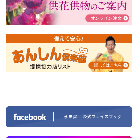
瀬 ご参加ありがとうございました！
2024/01/19
令和6年能登半島地震災害の寄付のご報
告
2024/01/01
年始もご遠慮無くお電話ください。
2024/01/01
人形供養 寄付のご報告
2023/12/16
終活なるほど教室＠小さな家族葬ハウ
ス®上鶴間 エンディングノートを書いてみよう！
2023/11/29
永田屋創業110周年記念式典 レンブラ
ントホテル東京町田