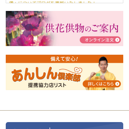
儀」についてブログを更新いたしました！
2024/03/06
【終活なるほど教室】「マンガで学
ぶ！はじめてのお葬式」小さな家族葬ハウス®町田成
瀬 ご参加ありがとうございました！
2024/01/19
令和6年能登半島地震災害の寄付のご報
告
2024/01/01
年始もご遠慮無くお電話ください。
2024/01/01
人形供養 寄付のご報告
2023/12/16
終活なるほど教室＠小さな家族葬ハウ
ス®上鶴間 エンディングノートを書いてみよう！
2023/11/29
永田屋創業110周年記念式典 レンブラ
ントホテル東京町田