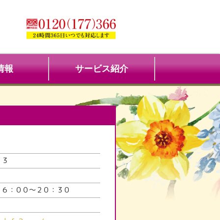
情報
サービス紹介
３３
１６：００～２０：３０