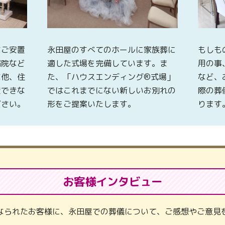
なご安置
永田屋のすべてのホールに家族葬に
もしも
病院など
適した式場を完備しています。ま
用の事
な他、住
た、「ハウスエンディング®式場」
など、
置できな
ではこれまでにない新しいお別れの
際の葬
ださい。
形をご提案いたします。
ります
お客様インタビュー
なられたお客様に、永田屋での葬儀について、ご感想やご意見