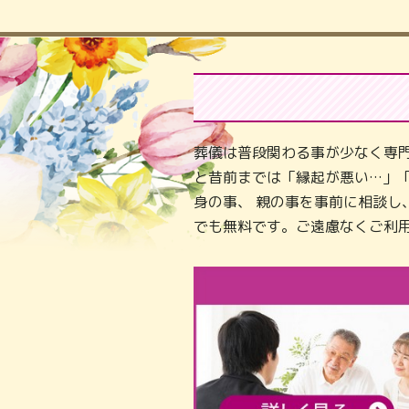
葬儀は普段関わる事が少なく専
と昔前までは「縁起が悪い…」
身の事、 親の事を事前に相談
でも無料です。ご遠慮なくご利