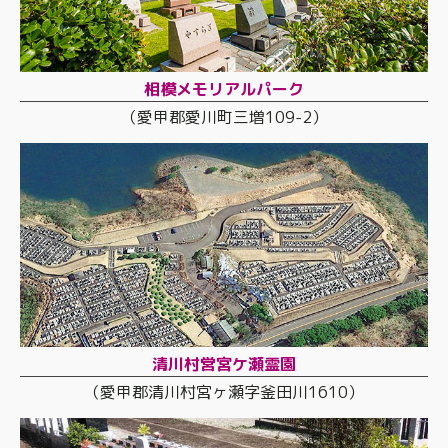
相模メモリアルパーク
（愛甲郡愛川町三増109-2）
清川村営宮ケ瀬霊園
（愛甲郡清川村宮ヶ瀬字釜田川1610）