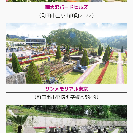
南大沢バードヒルズ
（町田市上小山田町2072）
サンメモリアル東京
（町田市小野路町字板木3949）