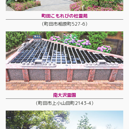
町田こもれびの杜霊苑
（町田市相原町527-6）
南大沢霊園
（町田市上小山田町2143-4）