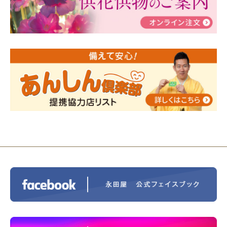
2024/01/19
令和6年能登半島地震災害の寄付のご報
告
2024/01/01
年始もご遠慮無くお電話ください。
2024/01/01
人形供養 寄付のご報告
2023/12/16
終活なるほど教室＠小さな家族葬ハウ
ス®上鶴間 エンディングノートを書いてみよう！
2023/11/29
永田屋創業110周年記念式典 レンブラ
ントホテル東京町田