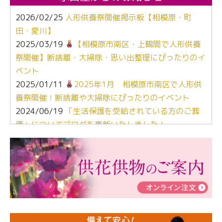
2026/02/25
人形供養祭開催掲示板【相模原・町
田・愛川】
2025/03/19
【相模原市南区・上鶴間で人形供養
祭開催】断捨離・大掃除・思い出整理にぴったりのイ
ベント
2025/01/11
2025年1月 相模原市南区で人形供
養祭開催！断捨離や大掃除にぴったりのイベント
2024/06/19
「生活保護を受給されている方のご葬
儀」についてブログを更新いたしました！
2024/03/06
【終活なるほど教室】「マンガで学
ぶ！はじめてのお葬式」小さな家族葬ハウス®町田成
瀬 ご参加ありがとうございました！
2024/01/19
令和6年能登半島地震災害の寄付のご報
告
2024/01/01
年始もご遠慮無くお電話ください。
2024/01/01
人形供養 寄付のご報告