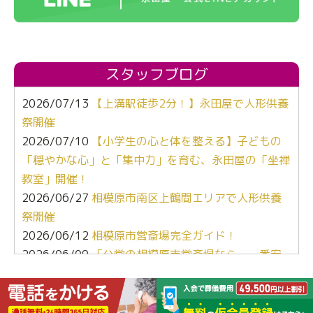
スタッフブログ
2026/07/13
【上溝駅徒歩2分！】永田屋で人形供養
祭開催
2026/07/10
【小学生の心と体を整える】子どもの
「穏やかな心」と「集中力」を育む、永田屋の「坐禅
教室」開催！
2026/06/27
相模原市南区上鶴間エリアで人形供養
祭開催
2026/06/12
相模原市営斎場完全ガイド！
2026/06/09
「公営の相模原市営斎場なら、一番安
くて安心よね」
2026/05/12
【ぶっちゃけ比較】葬儀社選び、キー
ワードは「心」と「地元愛」でした。