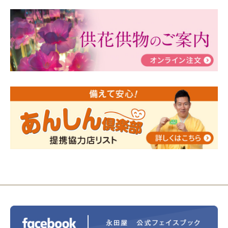
2024/03/06
【終活なるほど教室】「マンガで学
ぶ！はじめてのお葬式」小さな家族葬ハウス®町田成
瀬 ご参加ありがとうございました！
2024/01/19
令和6年能登半島地震災害の寄付のご報
告
2024/01/01
年始もご遠慮無くお電話ください。
2024/01/01
人形供養 寄付のご報告
2023/12/16
終活なるほど教室＠小さな家族葬ハウ
ス®上鶴間 エンディングノートを書いてみよう！
2023/11/29
永田屋創業110周年記念式典 レンブラ
ントホテル東京町田