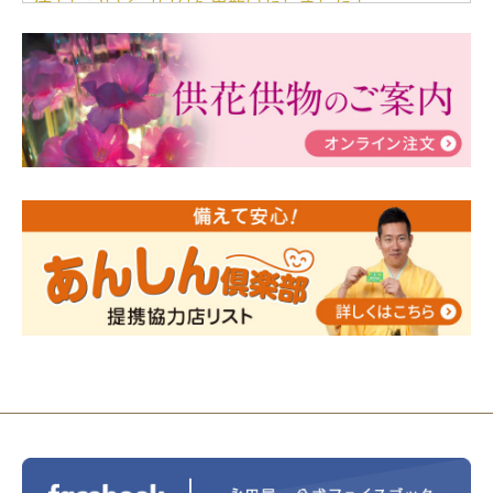
儀」についてブログを更新いたしました！
2024/03/06
【終活なるほど教室】「マンガで学
ぶ！はじめてのお葬式」小さな家族葬ハウス®町田成
瀬 ご参加ありがとうございました！
2024/01/19
令和6年能登半島地震災害の寄付のご報
告
2024/01/01
年始もご遠慮無くお電話ください。
2024/01/01
人形供養 寄付のご報告
2023/12/16
終活なるほど教室＠小さな家族葬ハウ
ス®上鶴間 エンディングノートを書いてみよう！
2023/11/29
永田屋創業110周年記念式典 レンブラ
ントホテル東京町田