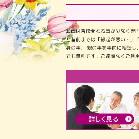
葬儀は普段関わる事が少なく専
と昔前までは「縁起が悪い…」
身の事、 親の事を事前に相談
でも無料です。ご遠慮なくご利