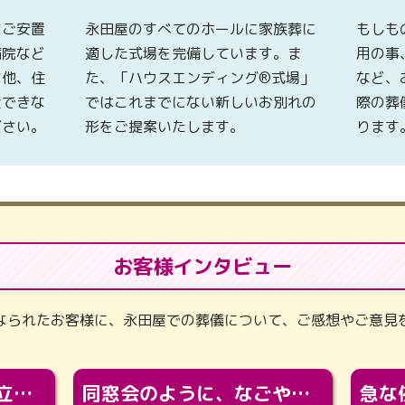
なご安置
永田屋のすべてのホールに家族葬に
もしも
病院など
適した式場を完備しています。ま
用の事
な他、住
た、「ハウスエンディング®式場」
など、
置できな
ではこれまでにない新しいお別れの
際の葬
ださい。
形をご提案いたします。
ります
お客様インタビュー
なられたお客様に、永田屋での葬儀について、ご感想やご意見
「カッコよくなって旅立っていってくれました（笑）もっとカッコいいって言ってあげればよかったな」
同窓会のように、なごやかに。92歳の旅立ちを彩った、再会と感謝の場