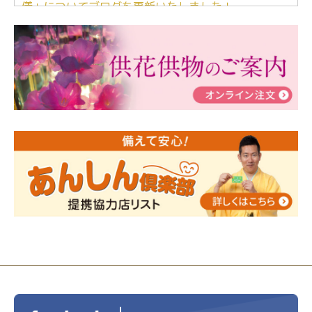
儀」についてブログを更新いたしました！
2024/03/06
【終活なるほど教室】「マンガで学
ぶ！はじめてのお葬式」小さな家族葬ハウス®町田成
瀬 ご参加ありがとうございました！
2024/01/19
令和6年能登半島地震災害の寄付のご報
告
2024/01/01
年始もご遠慮無くお電話ください。
2024/01/01
人形供養 寄付のご報告
2023/12/16
終活なるほど教室＠小さな家族葬ハウ
ス®上鶴間 エンディングノートを書いてみよう！
2023/11/29
永田屋創業110周年記念式典 レンブラ
ントホテル東京町田