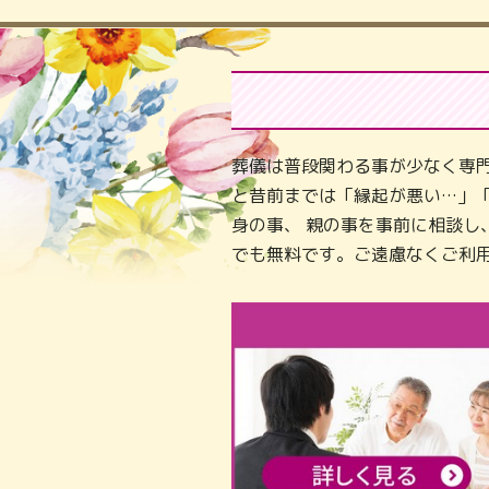
葬儀は普段関わる事が少なく専
と昔前までは「縁起が悪い…」
身の事、 親の事を事前に相談
でも無料です。ご遠慮なくご利