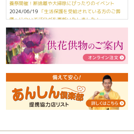
養祭開催！断捨離や大掃除にぴったりのイベント
2024/06/19
「生活保護を受給されている方のご葬
儀」についてブログを更新いたしました！
2024/03/06
【終活なるほど教室】「マンガで学
ぶ！はじめてのお葬式」小さな家族葬ハウス®町田成
瀬 ご参加ありがとうございました！
2024/01/19
令和6年能登半島地震災害の寄付のご報
告
2024/01/01
年始もご遠慮無くお電話ください。
2024/01/01
人形供養 寄付のご報告
2023/12/16
終活なるほど教室＠小さな家族葬ハウ
ス®上鶴間 エンディングノートを書いてみよう！
2023/11/29
永田屋創業110周年記念式典 レンブラ
ントホテル東京町田