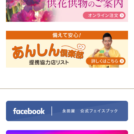
瀬 ご参加ありがとうございました！
2024/01/19
令和6年能登半島地震災害の寄付のご報
告
2024/01/01
年始もご遠慮無くお電話ください。
2024/01/01
人形供養 寄付のご報告
2023/12/16
終活なるほど教室＠小さな家族葬ハウ
ス®上鶴間 エンディングノートを書いてみよう！
2023/11/29
永田屋創業110周年記念式典 レンブラ
ントホテル東京町田