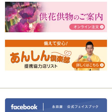
2024/03/06
【終活なるほど教室】「マンガで学
ぶ！はじめてのお葬式」小さな家族葬ハウス®町田成
瀬 ご参加ありがとうございました！
2024/01/19
令和6年能登半島地震災害の寄付のご報
告
2024/01/01
年始もご遠慮無くお電話ください。
2024/01/01
人形供養 寄付のご報告
2023/12/16
終活なるほど教室＠小さな家族葬ハウ
ス®上鶴間 エンディングノートを書いてみよう！
2023/11/29
永田屋創業110周年記念式典 レンブラ
ントホテル東京町田