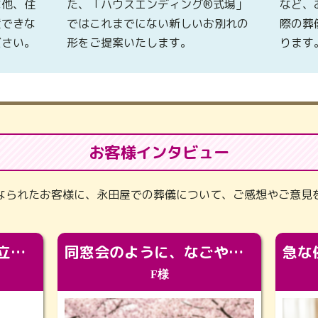
な他、住
た、「ハウスエンディング®式場」
など、
置できな
ではこれまでにない新しいお別れの
際の葬
ださい。
形をご提案いたします。
ります
お客様インタビュー
なられたお客様に、永田屋での葬儀について、ご感想やご意見
「カッコよくなって旅立っていってくれました（笑）もっとカッコいいって言ってあげればよかったな」
同窓会のように、なごやかに。92歳の旅立ちを彩った、再会と感謝の場
F様