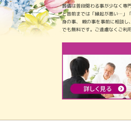
葬儀は普段関わる事が少なく専
と昔前までは「縁起が悪い…」
身の事、 親の事を事前に相談
でも無料です。ご遠慮なくご利