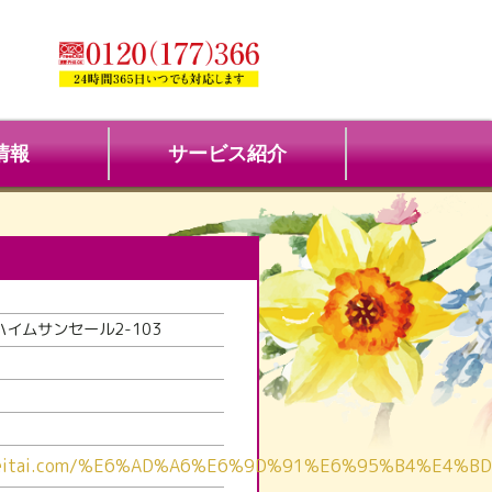
情報
サービス紹介
ハイムサンセール2-103
uraseitai.com/%E6%AD%A6%E6%9D%91%E6%95%B4%E