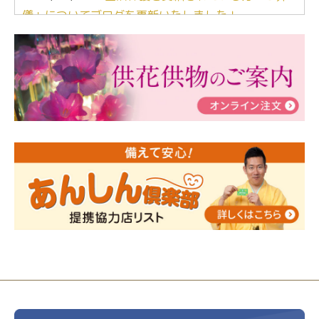
儀」についてブログを更新いたしました！
2024/03/06
【終活なるほど教室】「マンガで学
ぶ！はじめてのお葬式」小さな家族葬ハウス®町田成
瀬 ご参加ありがとうございました！
2024/01/19
令和6年能登半島地震災害の寄付のご報
告
2024/01/01
年始もご遠慮無くお電話ください。
2024/01/01
人形供養 寄付のご報告
2023/12/16
終活なるほど教室＠小さな家族葬ハウ
ス®上鶴間 エンディングノートを書いてみよう！
2023/11/29
永田屋創業110周年記念式典 レンブラ
ントホテル東京町田