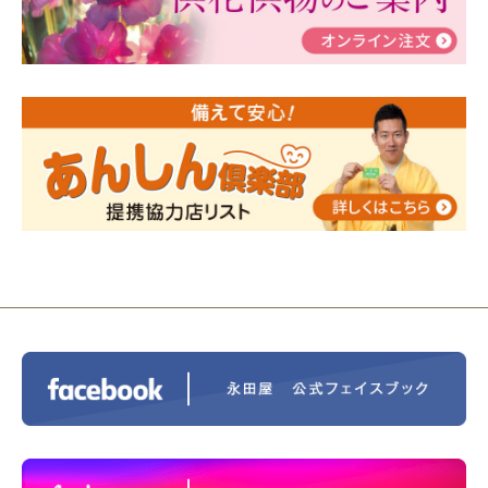
2024/01/19
令和6年能登半島地震災害の寄付のご報
告
2024/01/01
年始もご遠慮無くお電話ください。
2024/01/01
人形供養 寄付のご報告
2023/12/16
終活なるほど教室＠小さな家族葬ハウ
ス®上鶴間 エンディングノートを書いてみよう！
2023/11/29
永田屋創業110周年記念式典 レンブラ
ントホテル東京町田