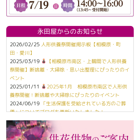
永田屋からのお知らせ
2026/02/25
人形供養祭開催掲示板【相模原・町
田・愛川】
2025/03/19
【相模原市南区・上鶴間で人形供養
祭開催】断捨離・大掃除・思い出整理にぴったりのイ
ベント
2025/01/11
2025年1月 相模原市南区で人形供
養祭開催！断捨離や大掃除にぴったりのイベント
2024/06/19
「生活保護を受給されている方のご葬
儀」についてブログを更新いたしました！
2024/03/06
【終活なるほど教室】「マンガで学
ぶ！はじめてのお葬式」小さな家族葬ハウス®町田成
瀬 ご参加ありがとうございました！