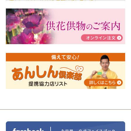
儀」についてブログを更新いたしました！
2024/03/06
【終活なるほど教室】「マンガで学
ぶ！はじめてのお葬式」小さな家族葬ハウス®町田成
瀬 ご参加ありがとうございました！
2024/01/19
令和6年能登半島地震災害の寄付のご報
告
2024/01/01
年始もご遠慮無くお電話ください。
2024/01/01
人形供養 寄付のご報告
2023/12/16
終活なるほど教室＠小さな家族葬ハウ
ス®上鶴間 エンディングノートを書いてみよう！
2023/11/29
永田屋創業110周年記念式典 レンブラ
ントホテル東京町田