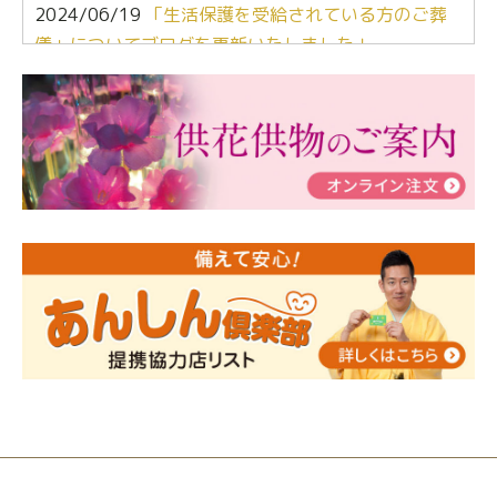
2024/06/19
「生活保護を受給されている方のご葬
儀」についてブログを更新いたしました！
2024/03/06
【終活なるほど教室】「マンガで学
ぶ！はじめてのお葬式」小さな家族葬ハウス®町田成
瀬 ご参加ありがとうございました！
2024/01/19
令和6年能登半島地震災害の寄付のご報
告
2024/01/01
年始もご遠慮無くお電話ください。
2024/01/01
人形供養 寄付のご報告
2023/12/16
終活なるほど教室＠小さな家族葬ハウ
ス®上鶴間 エンディングノートを書いてみよう！
2023/11/29
永田屋創業110周年記念式典 レンブラ
ントホテル東京町田