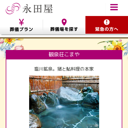
観泉荘こまや
塩川鉱泉。猪と鮎料理の本家