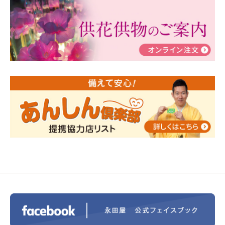
ぶ！はじめてのお葬式」小さな家族葬ハウス®町田成
瀬 ご参加ありがとうございました！
2024/01/19
令和6年能登半島地震災害の寄付のご報
告
2024/01/01
年始もご遠慮無くお電話ください。
2024/01/01
人形供養 寄付のご報告
2023/12/16
終活なるほど教室＠小さな家族葬ハウ
ス®上鶴間 エンディングノートを書いてみよう！
2023/11/29
永田屋創業110周年記念式典 レンブラ
ントホテル東京町田