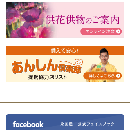
2024/03/06
【終活なるほど教室】「マンガで学
ぶ！はじめてのお葬式」小さな家族葬ハウス®町田成
瀬 ご参加ありがとうございました！
2024/01/19
令和6年能登半島地震災害の寄付のご報
告
2024/01/01
年始もご遠慮無くお電話ください。
2024/01/01
人形供養 寄付のご報告
2023/12/16
終活なるほど教室＠小さな家族葬ハウ
ス®上鶴間 エンディングノートを書いてみよう！
2023/11/29
永田屋創業110周年記念式典 レンブラ
ントホテル東京町田