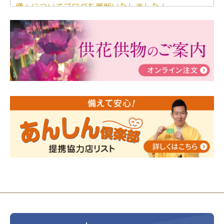
儀」についてブログを更新いたしました！
2024/03/06
【終活なるほど教室】「マンガで学
ぶ！はじめてのお葬式」小さな家族葬ハウス®町田成
瀬 ご参加ありがとうございました！
2024/01/19
令和6年能登半島地震災害の寄付のご報
告
2024/01/01
年始もご遠慮無くお電話ください。
2024/01/01
人形供養 寄付のご報告
2023/12/16
終活なるほど教室＠小さな家族葬ハウ
ス®上鶴間 エンディングノートを書いてみよう！
2023/11/29
永田屋創業110周年記念式典 レンブラ
ントホテル東京町田