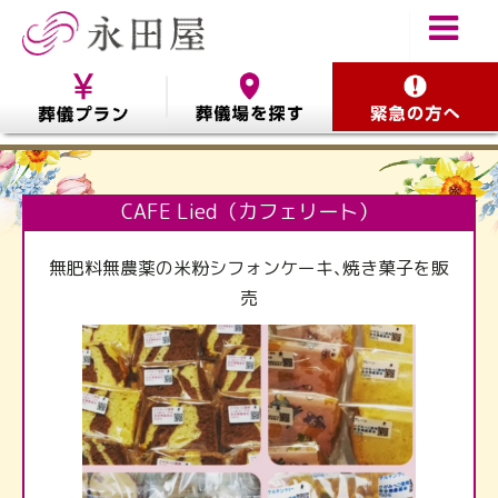
CAFE Lied（カフェリート）
無肥料無農薬の米粉シフォンケーキ､焼き菓子を販
売