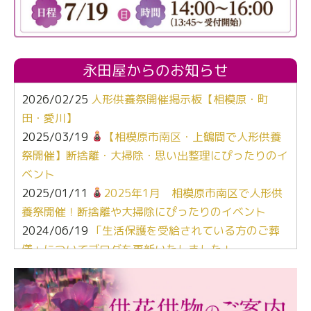
永田屋からのお知らせ
2026/02/25
人形供養祭開催掲示板【相模原・町
田・愛川】
2025/03/19
【相模原市南区・上鶴間で人形供養
祭開催】断捨離・大掃除・思い出整理にぴったりのイ
ベント
2025/01/11
2025年1月 相模原市南区で人形供
養祭開催！断捨離や大掃除にぴったりのイベント
2024/06/19
「生活保護を受給されている方のご葬
儀」についてブログを更新いたしました！
2024/03/06
【終活なるほど教室】「マンガで学
ぶ！はじめてのお葬式」小さな家族葬ハウス®町田成
瀬 ご参加ありがとうございました！