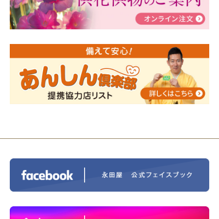
2024/01/19
令和6年能登半島地震災害の寄付のご報
告
2024/01/01
年始もご遠慮無くお電話ください。
2024/01/01
人形供養 寄付のご報告
2023/12/16
終活なるほど教室＠小さな家族葬ハウ
ス®上鶴間 エンディングノートを書いてみよう！
2023/11/29
永田屋創業110周年記念式典 レンブラ
ントホテル東京町田