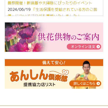
養祭開催！断捨離や大掃除にぴったりのイベント
2024/06/19
「生活保護を受給されている方のご葬
儀」についてブログを更新いたしました！
2024/03/06
【終活なるほど教室】「マンガで学
ぶ！はじめてのお葬式」小さな家族葬ハウス®町田成
瀬 ご参加ありがとうございました！
2024/01/19
令和6年能登半島地震災害の寄付のご報
告
2024/01/01
年始もご遠慮無くお電話ください。
2024/01/01
人形供養 寄付のご報告
2023/12/16
終活なるほど教室＠小さな家族葬ハウ
ス®上鶴間 エンディングノートを書いてみよう！
2023/11/29
永田屋創業110周年記念式典 レンブラ
ントホテル東京町田