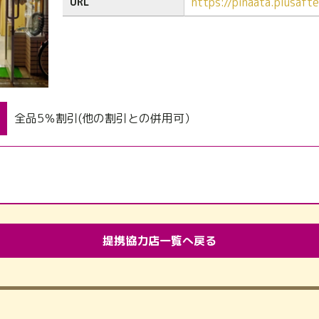
https://pinaata.plusaf
URL
全品5％割引(他の割引との併用可）
提携協力店一覧へ戻る