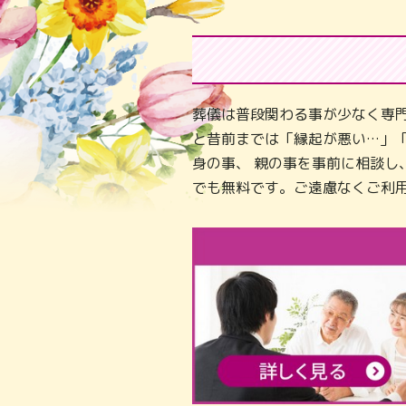
葬儀は普段関わる事が少なく専
と昔前までは「縁起が悪い…」
身の事、 親の事を事前に相談
でも無料です。ご遠慮なくご利