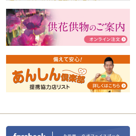
儀」についてブログを更新いたしました！
2024/03/06
【終活なるほど教室】「マンガで学
ぶ！はじめてのお葬式」小さな家族葬ハウス®町田成
瀬 ご参加ありがとうございました！
2024/01/19
令和6年能登半島地震災害の寄付のご報
告
2024/01/01
年始もご遠慮無くお電話ください。
2024/01/01
人形供養 寄付のご報告
2023/12/16
終活なるほど教室＠小さな家族葬ハウ
ス®上鶴間 エンディングノートを書いてみよう！
2023/11/29
永田屋創業110周年記念式典 レンブラ
ントホテル東京町田