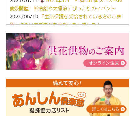
2025/01/11
2025年1月 相模原市南区で人形供
養祭開催！断捨離や大掃除にぴったりのイベント
2024/06/19
「生活保護を受給されている方のご葬
儀」についてブログを更新いたしました！
2024/03/06
【終活なるほど教室】「マンガで学
ぶ！はじめてのお葬式」小さな家族葬ハウス®町田成
瀬 ご参加ありがとうございました！
2024/01/19
令和6年能登半島地震災害の寄付のご報
告
2024/01/01
年始もご遠慮無くお電話ください。
2024/01/01
人形供養 寄付のご報告
2023/12/16
終活なるほど教室＠小さな家族葬ハウ
ス®上鶴間 エンディングノートを書いてみよう！
2023/11/29
永田屋創業110周年記念式典 レンブラ
ントホテル東京町田