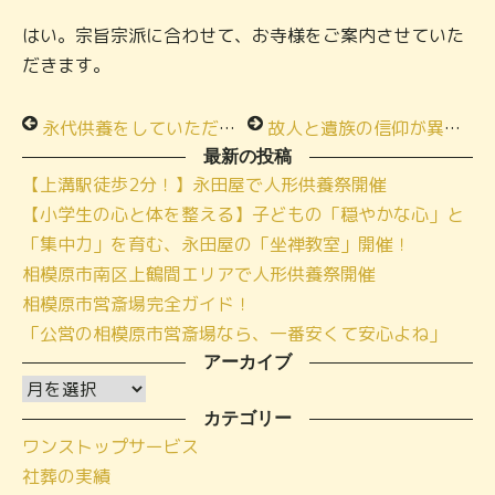
はい。宗旨宗派に合わせて、お寺様をご案内させていた
だきます。
永代供養をしていただけるお寺様はありますか？
故人と遺族の信仰が異なっているのですが、どうすればいいですか？
最新の投稿
【上溝駅徒歩2分！】永田屋で人形供養祭開催
【小学生の心と体を整える】子どもの「穏やかな心」と
「集中力」を育む、永田屋の「坐禅教室」開催！
相模原市南区上鶴間エリアで人形供養祭開催
相模原市営斎場完全ガイド！
「公営の相模原市営斎場なら、一番安くて安心よね」
アーカイブ
ア
ー
カテゴリー
ワンストップサービス
カ
社葬の実績
イ