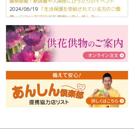
養祭開催！断捨離や大掃除にぴったりのイベント
2024/06/19
「生活保護を受給されている方のご葬
儀」についてブログを更新いたしました！
2024/03/06
【終活なるほど教室】「マンガで学
ぶ！はじめてのお葬式」小さな家族葬ハウス®町田成
瀬 ご参加ありがとうございました！
2024/01/19
令和6年能登半島地震災害の寄付のご報
告
2024/01/01
年始もご遠慮無くお電話ください。
2024/01/01
人形供養 寄付のご報告
2023/12/16
終活なるほど教室＠小さな家族葬ハウ
ス®上鶴間 エンディングノートを書いてみよう！
2023/11/29
永田屋創業110周年記念式典 レンブラ
ントホテル東京町田