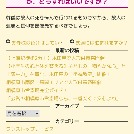
が、どうすればいいですか？
葬儀は故人の死を悼んで行われるものですから、故人の
遺志と信仰を最優先するべきでしょう。
お寺様の紹介はしていただけますか？
式場には泊まれますか？
最新の投稿
【上溝駅徒歩2分！】永田屋で人形供養祭開催
【小学生の心と体を整える】子どもの「穏やかな心」と
「集中力」を育む、永田屋の「坐禅教室」開催！
相模原市南区上鶴間エリアで人形供養祭開催
相模原市営斎場完全ガイド！
「公営の相模原市営斎場なら、一番安くて安心よね」
アーカイブ
ア
ー
カテゴリー
ワンストップサービス
カ