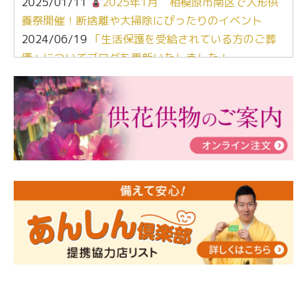
2025/01/11
2025年1月 相模原市南区で人形供
養祭開催！断捨離や大掃除にぴったりのイベント
2024/06/19
「生活保護を受給されている方のご葬
儀」についてブログを更新いたしました！
2024/03/06
【終活なるほど教室】「マンガで学
ぶ！はじめてのお葬式」小さな家族葬ハウス®町田成
瀬 ご参加ありがとうございました！
2024/01/19
令和6年能登半島地震災害の寄付のご報
告
2024/01/01
年始もご遠慮無くお電話ください。
2024/01/01
人形供養 寄付のご報告
2023/12/16
終活なるほど教室＠小さな家族葬ハウ
ス®上鶴間 エンディングノートを書いてみよう！
2023/11/29
永田屋創業110周年記念式典 レンブラ
ントホテル東京町田