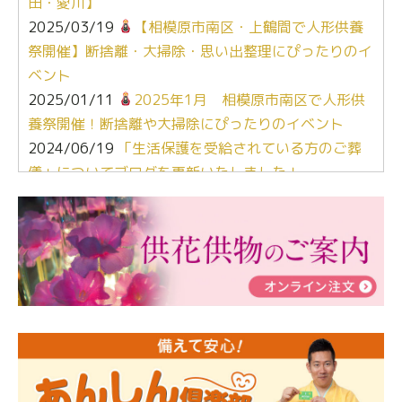
田・愛川】
2025/03/19
【相模原市南区・上鶴間で人形供養
祭開催】断捨離・大掃除・思い出整理にぴったりのイ
ベント
2025/01/11
2025年1月 相模原市南区で人形供
養祭開催！断捨離や大掃除にぴったりのイベント
2024/06/19
「生活保護を受給されている方のご葬
儀」についてブログを更新いたしました！
2024/03/06
【終活なるほど教室】「マンガで学
ぶ！はじめてのお葬式」小さな家族葬ハウス®町田成
瀬 ご参加ありがとうございました！
2024/01/19
令和6年能登半島地震災害の寄付のご報
告
2024/01/01
年始もご遠慮無くお電話ください。
2024/01/01
人形供養 寄付のご報告
2023/12/16
終活なるほど教室＠小さな家族葬ハウ
ス®上鶴間 エンディングノートを書いてみよう！