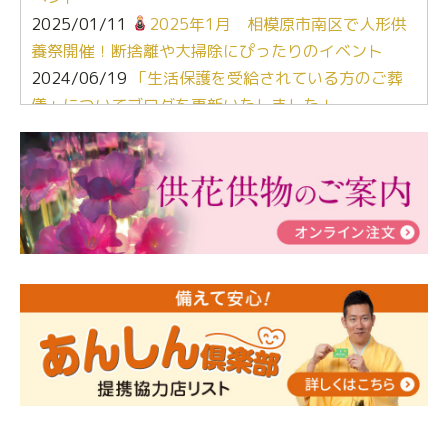
2025/01/11
2025年1月 相模原市南区で人形供
養祭開催！断捨離や大掃除にぴったりのイベント
2024/06/19
「生活保護を受給されている方のご葬
儀」についてブログを更新いたしました！
2024/03/06
【終活なるほど教室】「マンガで学
ぶ！はじめてのお葬式」小さな家族葬ハウス®町田成
瀬 ご参加ありがとうございました！
2024/01/19
令和6年能登半島地震災害の寄付のご報
告
2024/01/01
年始もご遠慮無くお電話ください。
2024/01/01
人形供養 寄付のご報告
2023/12/16
終活なるほど教室＠小さな家族葬ハウ
ス®上鶴間 エンディングノートを書いてみよう！
2023/11/29
永田屋創業110周年記念式典 レンブラ
ントホテル東京町田