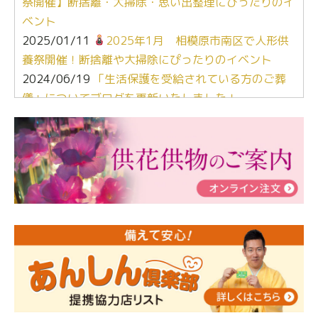
祭開催】断捨離・大掃除・思い出整理にぴったりのイ
ベント
2025/01/11
2025年1月 相模原市南区で人形供
養祭開催！断捨離や大掃除にぴったりのイベント
2024/06/19
「生活保護を受給されている方のご葬
儀」についてブログを更新いたしました！
2024/03/06
【終活なるほど教室】「マンガで学
ぶ！はじめてのお葬式」小さな家族葬ハウス®町田成
瀬 ご参加ありがとうございました！
2024/01/19
令和6年能登半島地震災害の寄付のご報
告
2024/01/01
年始もご遠慮無くお電話ください。
2024/01/01
人形供養 寄付のご報告
2023/12/16
終活なるほど教室＠小さな家族葬ハウ
ス®上鶴間 エンディングノートを書いてみよう！
2023/11/29
永田屋創業110周年記念式典 レンブラ
ントホテル東京町田