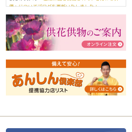
儀」についてブログを更新いたしました！
2024/03/06
【終活なるほど教室】「マンガで学
ぶ！はじめてのお葬式」小さな家族葬ハウス®町田成
瀬 ご参加ありがとうございました！
2024/01/19
令和6年能登半島地震災害の寄付のご報
告
2024/01/01
年始もご遠慮無くお電話ください。
2024/01/01
人形供養 寄付のご報告
2023/12/16
終活なるほど教室＠小さな家族葬ハウ
ス®上鶴間 エンディングノートを書いてみよう！
2023/11/29
永田屋創業110周年記念式典 レンブラ
ントホテル東京町田