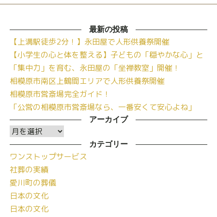
最新の投稿
【上溝駅徒歩2分！】永田屋で人形供養祭開催
【小学生の心と体を整える】子どもの「穏やかな心」と
「集中力」を育む、永田屋の「坐禅教室」開催！
相模原市南区上鶴間エリアで人形供養祭開催
相模原市営斎場完全ガイド！
「公営の相模原市営斎場なら、一番安くて安心よね」
アーカイブ
ア
ー
カテゴリー
ワンストップサービス
カ
社葬の実績
イ
愛川町の葬儀
ブ
日本の文化
日本の文化