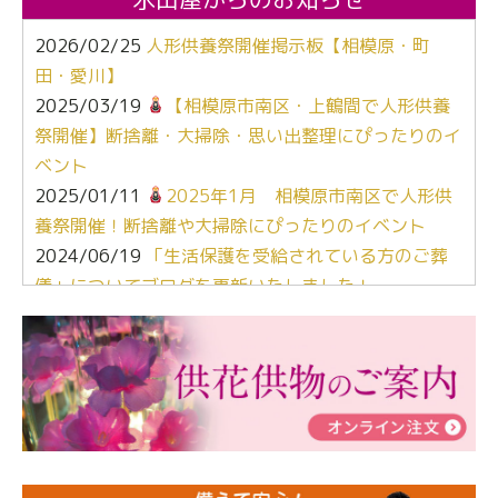
2026/02/25
人形供養祭開催掲示板【相模原・町
田・愛川】
2025/03/19
【相模原市南区・上鶴間で人形供養
祭開催】断捨離・大掃除・思い出整理にぴったりのイ
ベント
2025/01/11
2025年1月 相模原市南区で人形供
養祭開催！断捨離や大掃除にぴったりのイベント
2024/06/19
「生活保護を受給されている方のご葬
儀」についてブログを更新いたしました！
2024/03/06
【終活なるほど教室】「マンガで学
ぶ！はじめてのお葬式」小さな家族葬ハウス®町田成
瀬 ご参加ありがとうございました！
2024/01/19
令和6年能登半島地震災害の寄付のご報
告
2024/01/01
年始もご遠慮無くお電話ください。
2024/01/01
人形供養 寄付のご報告