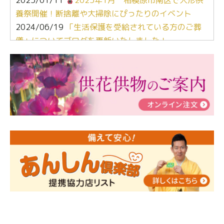
2025/01/11
2025年1月 相模原市南区で人形供
養祭開催！断捨離や大掃除にぴったりのイベント
2024/06/19
「生活保護を受給されている方のご葬
儀」についてブログを更新いたしました！
2024/03/06
【終活なるほど教室】「マンガで学
ぶ！はじめてのお葬式」小さな家族葬ハウス®町田成
瀬 ご参加ありがとうございました！
2024/01/19
令和6年能登半島地震災害の寄付のご報
告
2024/01/01
年始もご遠慮無くお電話ください。
2024/01/01
人形供養 寄付のご報告
2023/12/16
終活なるほど教室＠小さな家族葬ハウ
ス®上鶴間 エンディングノートを書いてみよう！
2023/11/29
永田屋創業110周年記念式典 レンブラ
ントホテル東京町田