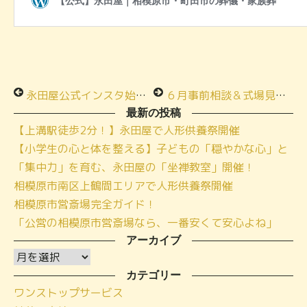
永田屋公式インスタ始めました！
６月事前相談＆式場見学会開催スケジュール
最新の投稿
【上溝駅徒歩2分！】永田屋で人形供養祭開催
【小学生の心と体を整える】子どもの「穏やかな心」と
「集中力」を育む、永田屋の「坐禅教室」開催！
相模原市南区上鶴間エリアで人形供養祭開催
相模原市営斎場完全ガイド！
「公営の相模原市営斎場なら、一番安くて安心よね」
アーカイブ
ア
ー
カテゴリー
ワンストップサービス
カ