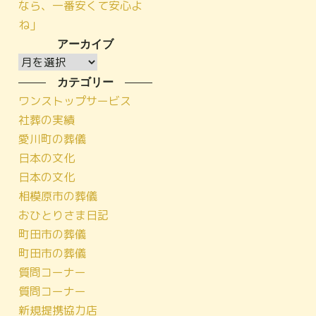
なら、一番安くて安心よ
ね」
アーカイブ
ア
ー
カテゴリー
カ
ワンストップサービス
イ
社葬の実績
ブ
愛川町の葬儀
日本の文化
日本の文化
相模原市の葬儀
おひとりさま日記
町田市の葬儀
町田市の葬儀
質問コーナー
質問コーナー
新規提携協力店