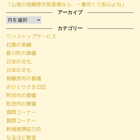
「公営の相模原市営斎場なら、一番安くて安心よね」
アーカイブ
ア
ー
カテゴリー
ワンストップサービス
カ
社葬の実績
イ
愛川町の葬儀
ブ
日本の文化
日本の文化
相模原市の葬儀
おひとりさま日記
町田市の葬儀
町田市の葬儀
質問コーナー
質問コーナー
新規提携協力店
なるほど教室