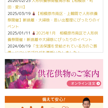
2026/02/25
人形供養祭開催掲示板【相模原・町
田・愛川】
2025/03/19
【相模原市南区・上鶴間で人形供養
祭開催】断捨離・大掃除・思い出整理にぴったりのイ
ベント
2025/01/11
2025年1月 相模原市南区で人形供
養祭開催！断捨離や大掃除にぴったりのイベント
2024/06/19
「生活保護を受給されている方のご葬
儀」についてブログを更新いたしました！
2024/03/06
【終活なるほど教室】「マンガで学
ぶ！はじめてのお葬式」小さな家族葬ハウス®町田成
瀬 ご参加ありがとうございました！
2024/01/19
令和6年能登半島地震災害の寄付のご報
告
2024/01/01
年始もご遠慮無くお電話ください。
2024/01/01
人形供養 寄付のご報告
2023/12/16
終活なるほど教室＠小さな家族葬ハウ