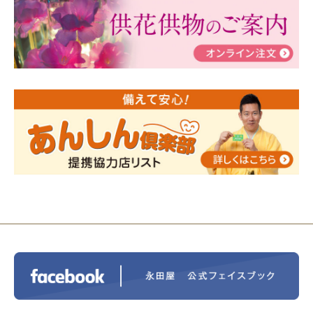
ぶ！はじめてのお葬式」小さな家族葬ハウス®町田成
瀬 ご参加ありがとうございました！
2024/01/19
令和6年能登半島地震災害の寄付のご報
告
2024/01/01
年始もご遠慮無くお電話ください。
2024/01/01
人形供養 寄付のご報告
2023/12/16
終活なるほど教室＠小さな家族葬ハウ
ス®上鶴間 エンディングノートを書いてみよう！
2023/11/29
永田屋創業110周年記念式典 レンブラ
ントホテル東京町田