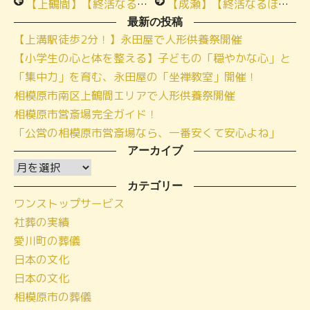
【上鶴間】【終活なるほど教室】エンディングノートの書き方講座ご案内
【成瀬】【終活なるほど教室】小さな家族葬ハウスの流れと費用について
最新の投稿
【上溝駅徒歩2分！】永田屋で人形供養祭開催
【小学生の心と体を整える】子どもの「穏やかな心」と
「集中力」を育む、永田屋の「坐禅教室」開催！
相模原市南区上鶴間エリアで人形供養祭開催
相模原市営斎場完全ガイド！
「公営の相模原市営斎場なら、一番安くて安心よね」
アーカイブ
ア
ー
カテゴリー
ワンストップサービス
カ
社葬の実績
イ
愛川町の葬儀
ブ
日本の文化
日本の文化
相模原市の葬儀