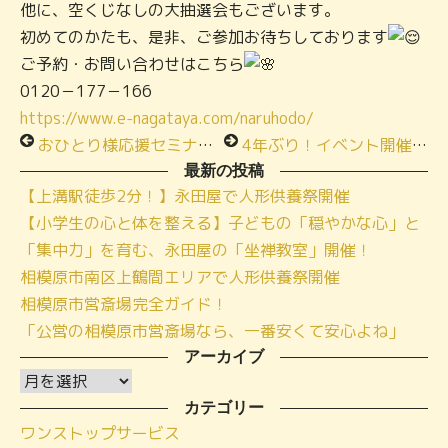
他に、空くじなしの大抽選会もございます。
初めてのかたも、是非、ご参加お待ちしております
ご予約・お問い合わせはこちら
0120－177－166
https://www.e-nagataya.com/naruhodo/
おひとり様応援セミナー＠相模原市民会館で開催します！
4年ぶり！イベント開催決定！永田屋富士見斎場
最新の投稿
【上溝駅徒歩2分！】永田屋で人形供養祭開催
【小学生の心と体を整える】子どもの「穏やかな心」と
「集中力」を育む、永田屋の「坐禅教室」開催！
相模原市南区上鶴間エリアで人形供養祭開催
相模原市営斎場完全ガイド！
「公営の相模原市営斎場なら、一番安くて安心よね」
アーカイブ
ア
ー
カテゴリー
ワンストップサービス
カ