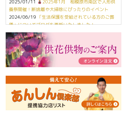
2025/01/11
2025年1月 相模原市南区で人形供
養祭開催！断捨離や大掃除にぴったりのイベント
2024/06/19
「生活保護を受給されている方のご葬
儀」についてブログを更新いたしました！
2024/03/06
【終活なるほど教室】「マンガで学
ぶ！はじめてのお葬式」小さな家族葬ハウス®町田成
瀬 ご参加ありがとうございました！
2024/01/19
令和6年能登半島地震災害の寄付のご報
告
2024/01/01
年始もご遠慮無くお電話ください。
2024/01/01
人形供養 寄付のご報告
2023/12/16
終活なるほど教室＠小さな家族葬ハウ
ス®上鶴間 エンディングノートを書いてみよう！
2023/11/29
永田屋創業110周年記念式典 レンブラ
ントホテル東京町田