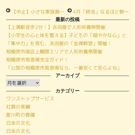
【中止】小さな家族葬ハウス🄬町田木曽「春の終活祭＆式場内覧会」
4月「終活」なるほど教室開催スケジュール！！
最新の投稿
【上溝駅徒歩2分！】永田屋で人形供養祭開催
【小学生の心と体を整える】子どもの「穏やかな心」と
「集中力」を育む、永田屋の「坐禅教室」開催！
相模原市南区上鶴間エリアで人形供養祭開催
相模原市営斎場完全ガイド！
「公営の相模原市営斎場なら、一番安くて安心よね」
アーカイブ
ア
ー
カテゴリー
ワンストップサービス
カ
社葬の実績
イ
愛川町の葬儀
ブ
日本の文化
日本の文化