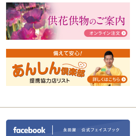
2024/03/06
【終活なるほど教室】「マンガで学
ぶ！はじめてのお葬式」小さな家族葬ハウス®町田成
瀬 ご参加ありがとうございました！
2024/01/19
令和6年能登半島地震災害の寄付のご報
告
2024/01/01
年始もご遠慮無くお電話ください。
2024/01/01
人形供養 寄付のご報告
2023/12/16
終活なるほど教室＠小さな家族葬ハウ
ス®上鶴間 エンディングノートを書いてみよう！
2023/11/29
永田屋創業110周年記念式典 レンブラ
ントホテル東京町田